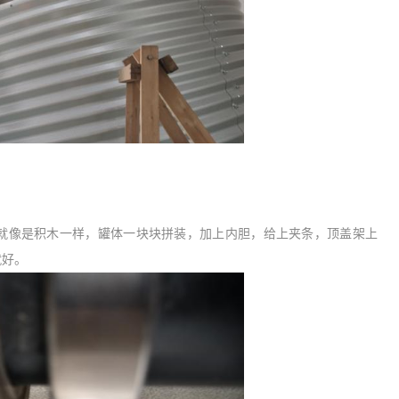
。
就像是积木一样，罐体一块块拼装，加上内胆，给上夹条，顶盖架上
就好。