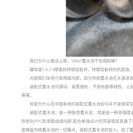
我们为什么敢这么做，
500m³蓄水池不怕塌陷嘛？
罐体
是
1.0
-
2.0
厚度
的锌镁铝板材，锌镁铝板材
的
抗腐蚀
内胆我们采用可食用级
内胆，因为传统蓄水池在水源进
装配式蓄水池可挪动、装置便利、不挑地基等特性，让
等等。
但是为什么在中国各地的装配式蓄水池如今并不是很常
装配式蓄水池，是一种新型蓄水池，其是由一种高强度
防老化PVC防渗膜组成内胆,配合单独设计的顶盖使其具备
能掩盖传统蓄水池的一切痛点，装配式蓄水池的投入，给了