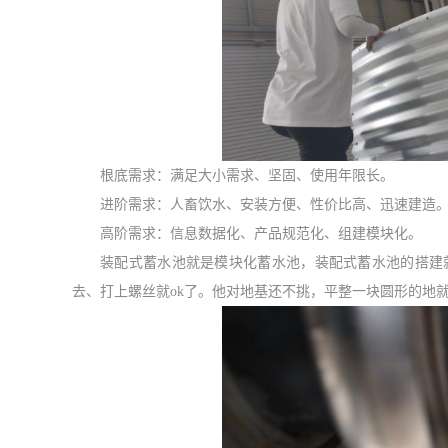
根底需求：满足
大小需求
、
坚固
、
使用年限长
。
进阶需求：人畜饮水、
安装方便
、性价比高、
迅速建造
高阶需求：信息数据化、产品规范化、
组建
模块化
。
装配式蓄水池就是模块化蓄水池，
装配式蓄水池的搭建
去、打上螺丝就
ok了。他对地基还不挑，平整一块圆形的地