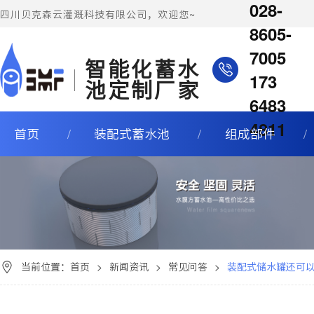
028-
四川贝克森云灌溉科技有限公司，欢迎您~
8605-
7005
智能化蓄水
173
池定制厂家
6483
4811
首页
装配式蓄水池
组成部件
当前位置：
首页
>
新闻资讯
>
常见问答
>
装配式储水罐还可