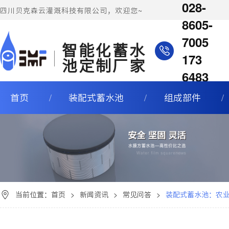
028-
四川贝克森云灌溉科技有限公司，欢迎您~
8605-
7005
智能化蓄水
173
池定制厂家
6483
4811
首页
装配式蓄水池
组成部件
当前位置：
首页
>
新闻资讯
>
常见问答
>
装配式蓄水池：农