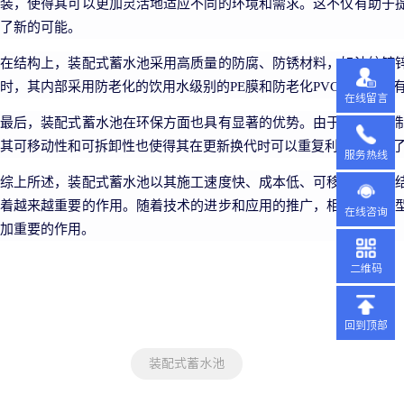
装，使得其可以更加灵活地适应不同的环境和需求。这不仅有助于
了新的可能。
在结构上，装配式蓄水池采用高质量的防腐、防锈材料，如波纹镀
时，其内部采用防老化的饮用水级别的PE膜和防老化PVC防渗膜，
在线留言
最后，装配式蓄水池在环保方面也具有显著的优势。由于其采用预
其可移动性和可拆卸性也使得其在更新换代时可以重复利用，实现
服务热线
综上所述，装配式蓄水池以其施工速度快、成本低、可移动性强、
着越来越重要的作用。随着技术的进步和应用的推广，相信这一新
在线咨询
加重要的作用。
二维码
回到顶部
装配式蓄水池