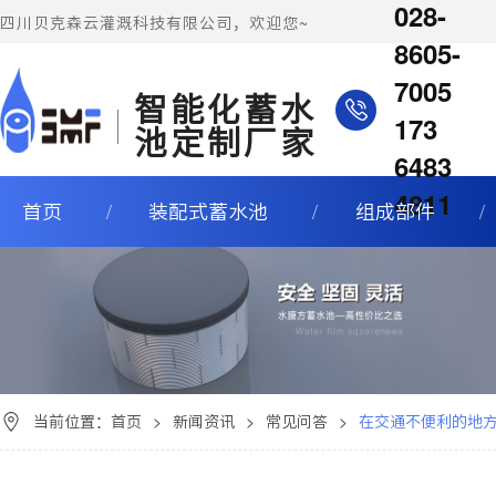
028-
四川贝克森云灌溉科技有限公司，欢迎您~
8605-
7005
智能化蓄水
173
池定制厂家
6483
4811
首页
装配式蓄水池
组成部件
当前位置：
首页
>
新闻资讯
>
常见问答
>
在交通不便利的地