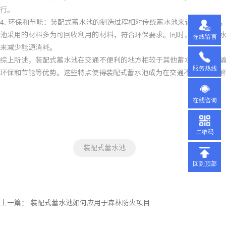
行。
4. 环保和节能：装配式蓄水池的制造过程相对传统蓄水池来说更加环保
池采用的材料多为可回收利用的材料，符合环保要求。同时，装配式蓄
在线留言
来减少能源消耗。
综上所述，装配式蓄水池在交通不便利的地方相较于其他蓄水池具有运
服务热线
环保和节能等优势。这些特点使得装配式蓄水池成为在交通不便利地区
在线咨询
二维码
装配式蓄水池
回到顶部
上一篇：
装配式蓄水池如何应用于森林防火项目