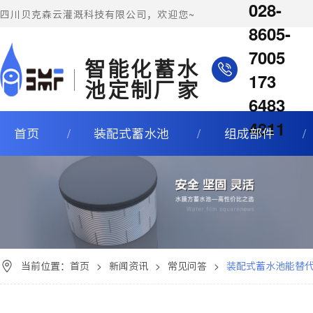
028-
四川贝克森云灌溉科技有限公司，欢迎您~
8605-
7005
智能化蓄水
173
池定制厂家
6483
4811
首页
装配式蓄水池
组成部件
当前位置：
首页
>
新闻资讯
>
常见问答
>
装配式蓄水池能替代