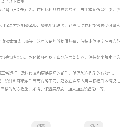
采取了以下措施：
聚乙烯（HDPE）等。这种材料具有较高的抗冲击性和耐低温性能，能
以使用保温材料如聚苯板、聚氨酯泡沫等。这些保温材料能够减少热量的
电加热器或加热电缆等。这些设备能够提供热量，保持水体温度在防冻范
装水泵等设备实现。水体循环可以防止水体局部结冰，保持整个蓄水池的
是否正常运行，及时修复和更换损坏的部件，确保防冻措施的有效性。
模、设计和环境条件等而有所不同，建议在实际应用中根据具体情况进
加严格的防冻措施，如增加保温层厚度、加大加热设备功率等。
耐寒
稳定