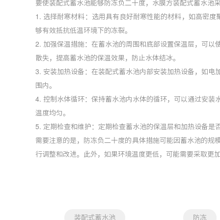
要使装配式蓄水池能够防冻负二十度，水膜方装配式蓄水池
1. 选择耐寒材料：选用具有良好耐寒性能的材料，如高密度
够有效抵抗低温环境下的冻裂。
2. 加强保温措施：在蓄水池的周围和底部设置保温层，可
散失，提高蓄水池的保温效果，防止水体结冰。
3. 安装加热设备：在装配式蓄水池内部安装加热设备，如
围内。
4. 控制水体循环：保持蓄水池内水体的循环，可以通过安
温度均匀。
5. 定期检查和维护：定期检查蓄水池的保温层和加热设备
需要注意的是，防冻负二十度的具体措施可能因蓄水池的规
行调整和改进。此外，如果环境温度更低，可能需要采取更
装配式蓄水池
防冻